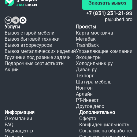
Заказать вывоз
+7 (831) 231-21-99
pr@uberi.pro
Услуги
Проекты
Вывоз старой мебели
Карта москвича
Вывоз бытовой техники
Мегабак
Вывоз вторресурсов
TrashBack
Вывоз металлических изделий
Управляющие компании
Грузчики под разные задачи
Экоцентры
Подарочные сертифткаты
Холодильник.ру
Акции
Диван.ру
Техпорт
Шатура мебель
Нонтон
Арлайн
РТ-Инвест
Другое дело
Информация
Дополнительно
О компании
Оферта
FAQ
Конфиденциальность
Медиацентр
Согласие на обработку
Отзывы
Согласие на рекламу